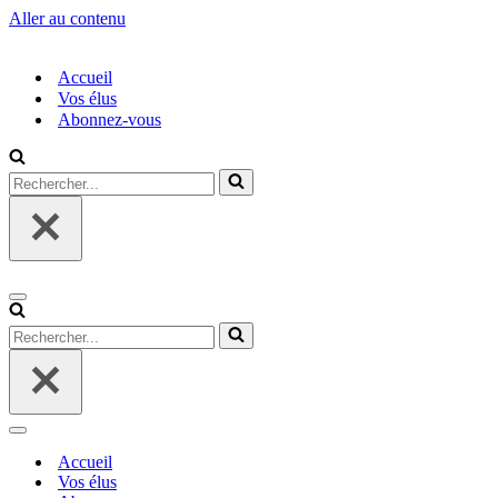
Aller au contenu
Accueil
Vos élus
Abonnez-vous
Rechercher...
Menu
de
Rechercher...
navigation
Menu
de
Accueil
navigation
Vos élus