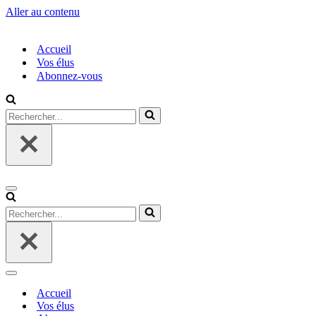
Aller au contenu
Accueil
Vos élus
Abonnez-vous
Rechercher...
Menu
de
Rechercher...
navigation
Menu
de
Accueil
navigation
Vos élus