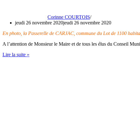
Corinne COURTOIS
jeudi 26 novembre 2020
jeudi 26 novembre 2020
En photo, la Passerelle de CARJAC, commune du Lot de 1100 habitants,
A l’attention de Monsieur le Maire et de tous les élus du Conseil Mu
Lettre
Lire la suite »
à
Monsieur
le
Maire
pour
la
PPI