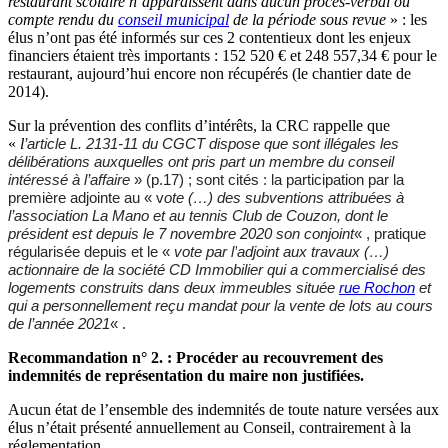
restaurant scolaire n’apparaissent dans aucun procès-verbal ou
compte rendu du
conseil municipal
de la période sous revue
» : les
élus n’ont pas été informés sur ces 2 contentieux dont les enjeux
financiers étaient très importants : 152 520 € et 248 557,34 € pour le
restaurant, aujourd’hui encore non récupérés (le chantier date de
2014).
Sur la prévention des conflits d’intérêts, la CRC rappelle que
«
l
’article L. 2131-11 du CGCT dispose que sont illégales les
délibérations auxquelles ont pris part un membre du conseil
intéressé à l’affaire
» (p.17) ; sont cités : la participation par
la
première adjointe
au «
v
ote (…) des subventions attribuées à
l’association La Mano et au tennis Club de Couzon, dont le
président est depuis le 7 novembre 2020 son conjoint
« , pratique
régularisée depuis et le «
vote par l’
adjoint aux travaux (…)
actionnaire de la société CD Immobilier qui a commercialisé des
logements construits dans deux immeubles située
rue Rochon
et
qui a personnellement reçu mandat pour la vente de lots au cours
de l’année 2021
« .
Recommandation n° 2. : Procéder au recouvrement des
indemnités de représentation du maire non justifiées.
Aucun état de l’ensemble des indemnités de toute nature versées aux
élus n’était présenté annuellement au Conseil, contrairement à la
réglementation.