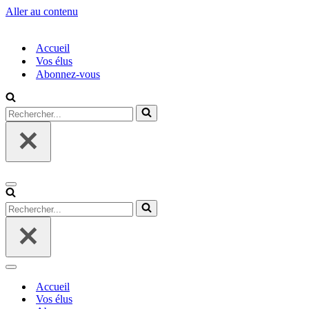
Aller au contenu
Accueil
Vos élus
Abonnez-vous
Rechercher...
Menu
de
Rechercher...
navigation
Menu
de
Accueil
navigation
Vos élus