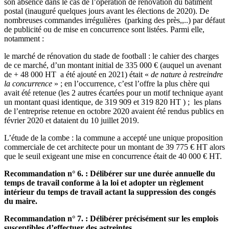
son absence dans le cas de l’opération de rénovation du bâtiment
postal (inauguré quelques jours avant les élections de 2020). De
nombreuses commandes irrégulières (parking des près,,..) par défaut
de publicité ou de mise en concurrence sont listées. Parmi elle,
notamment :
le marché de rénovation du stade de football : le cahier des charges
de ce marché, d’un montant initial de 335 000 € (auquel un avenant
de + 48 000 HT a été ajouté en 2021)
était «
de nature à restreindre
la concurrence
» ; en l’occurrence, c’est l’offre la plus chère qui
avait été retenue (les 2 autres écartées pour un motif technique ayant
un montant quasi identique, de 319 909 et 319 820 HT ) ; les plans
de l’entreprise retenue en octobre 2020 avaient été rendus publics en
février 2020 et dataient du 10 juillet 2019.
L’étude de la combe : la commune a accepté une unique proposition
commerciale de cet architecte pour un montant de 39 775 € HT alors
que le seuil exigeant une mise en concurrence était de 40 000 € HT.
Recommandation n° 6. : Délibérer sur une durée annuelle du
temps de travail conforme à la loi et adopter un règlement
intérieur du temps de travail actant la suppression des congés
du maire.
Recommandation n° 7. : Délibérer précisément sur les emplois
susceptibles d’effectuer des astreintes.