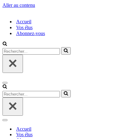
Aller au contenu
Accueil
Vos élus
Abonnez-vous
Rechercher...
Menu
de
Rechercher...
navigation
Menu
de
Accueil
navigation
Vos élus